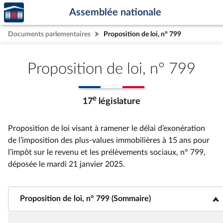
Accèder
Aller au contenu
Aller en bas de la page
Assemblée nationale
à la
page
Documents parlementaires
Proposition de loi, n° 799
d'accueil
Proposition de loi, n° 799
e
17
législature
Proposition de loi visant à ramener le délai d’exonération
de l’imposition des plus-values immobilières à 15 ans pour
l’impôt sur le revenu et les prélèvements sociaux, n° 799
,
déposée le mardi 21 janvier 2025
.
Proposition de loi, n° 799 (Sommaire)
<b>Proposition de loi, n° 799 (Sommaire)</b>