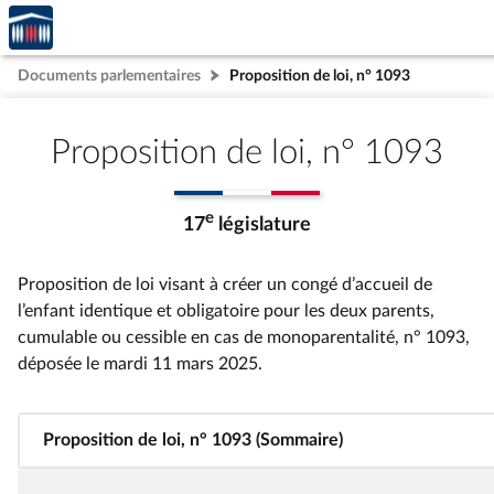
Accèder
Aller au contenu
Aller en bas de la page
à la
page
Documents parlementaires
Proposition de loi, n° 1093
d'accueil
Proposition de loi, n° 1093
e
17
législature
Proposition de loi visant à créer un congé d’accueil de
l’enfant identique et obligatoire pour les deux parents,
cumulable ou cessible en cas de monoparentalité, n° 1093
,
déposée le mardi 11 mars 2025
.
Proposition de loi, n° 1093 (Sommaire)