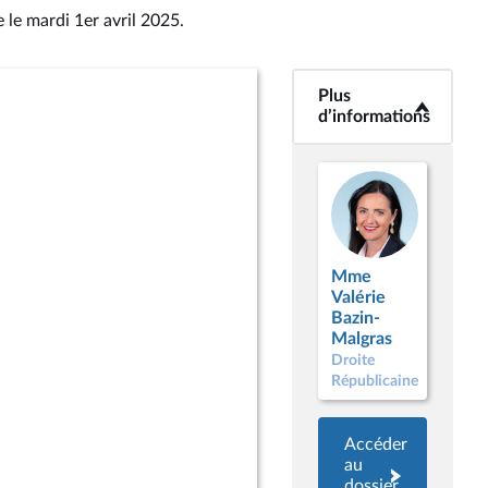
 le mardi 1er avril 2025
.
Plus
<b>Plus
d’informations</b>
d’informations
Mme
Valérie
Bazin-
Malgras
Droite
Républicaine
Accéder
au
dossier