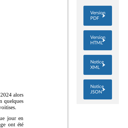
Version
PDF
Version
HTML
Notice
XML
Notice
JSON