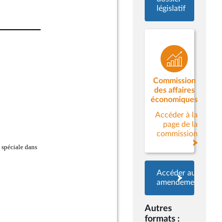
législatif
Commission
des affaires
économiques
Accéder à la
page de la
commission
Accéder aux
amendements
Autres
formats :