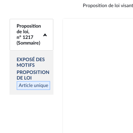
Proposition de loi visan
Proposition
<b>Proposition de
de loi,
loi, n° 1217
n° 1217
(Sommaire)</b>
(Sommaire)
EXPOSÉ DES
MOTIFS
PROPOSITION
DE LOI
Article unique