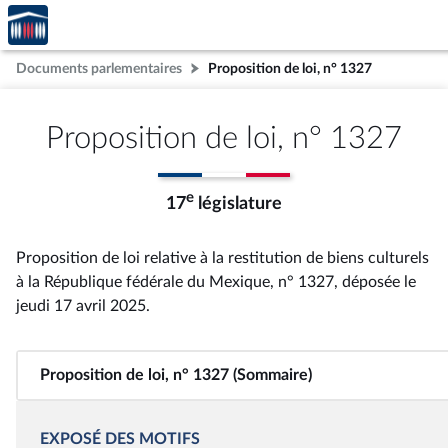
Accèder
Aller au contenu
Aller en bas de la page
à la
page
Documents parlementaires
Proposition de loi, n° 1327
d'accueil
Proposition de loi, n° 1327
e
17
législature
Proposition de loi relative à la restitution de biens culturels
à la République fédérale du Mexique, n° 1327
, déposée le
jeudi 17 avril 2025
.
Proposition de loi, n° 1327 (Sommaire)
EXPOSÉ DES MOTIFS