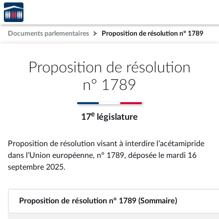
Accèder
Aller au contenu
Aller en bas de la page
à la
page
Documents parlementaires
Proposition de résolution n° 1789
d'accueil
Proposition de résolution
n° 1789
e
17
législature
Proposition de résolution visant à interdire l’acétamipride
dans l’Union européenne, n° 1789
, déposée le mardi 16
septembre 2025
.
Proposition de résolution n° 1789 (Sommaire)