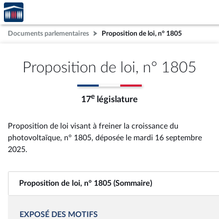
Accèder
Aller au contenu
Aller en bas de la page
à la
page
Documents parlementaires
Proposition de loi, n° 1805
d'accueil
Proposition de loi, n° 1805
e
17
législature
Proposition de loi visant à freiner la croissance du
photovoltaïque, n° 1805
, déposée le mardi 16 septembre
2025
.
Proposition de loi, n° 1805 (Sommaire)
EXPOSÉ DES MOTIFS