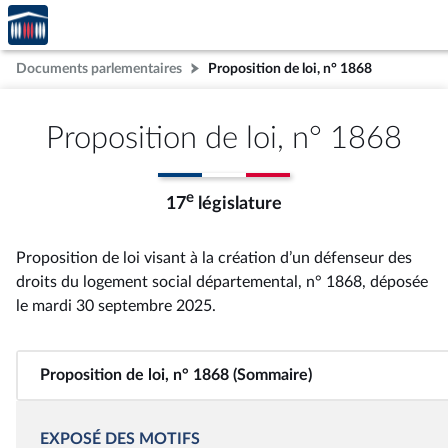
Accèder
Aller au contenu
Aller en bas de la page
à la
page
Documents parlementaires
Proposition de loi, n° 1868
d'accueil
Proposition de loi, n° 1868
e
17
législature
Proposition de loi visant à la création d’un défenseur des
droits du logement social départemental, n° 1868
, déposée
le mardi 30 septembre 2025
.
Proposition de loi, n° 1868 (Sommaire)
EXPOSÉ DES MOTIFS