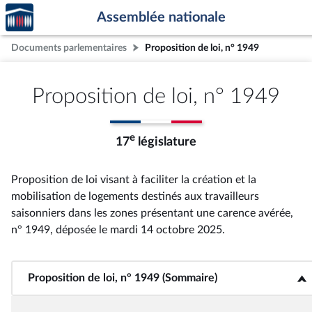
Accèder
Aller au contenu
Aller en bas de la page
Assemblée nationale
à la
page
Documents parlementaires
Proposition de loi, n° 1949
d'accueil
Proposition de loi, n° 1949
e
17
législature
Proposition de loi visant à faciliter la création et la
mobilisation de logements destinés aux travailleurs
saisonniers dans les zones présentant une carence avérée,
n° 1949
, déposée le mardi 14 octobre 2025
.
Proposition de loi, n° 1949 (Sommaire)
<b>Proposition de loi, n° 1949 (Sommaire)</b>