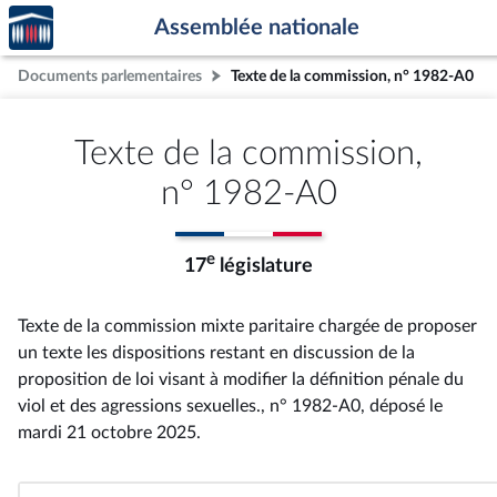
Accèder
Aller au contenu
Aller en bas de la page
Assemblée nationale
à la
page
Documents parlementaires
Texte de la commission, n° 1982-A0
d'accueil
Texte de la commission,
n° 1982-A0
e
17
législature
Texte de la commission mixte paritaire chargée de proposer
un texte les dispositions restant en discussion de la
proposition de loi visant à modifier la définition pénale du
viol et des agressions sexuelles., n° 1982-A0
, déposé le
mardi 21 octobre 2025
.