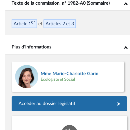
Texte de la commission, n° 1982-A0 (Sommaire)
<b>Texte de la commission, n° 1982-A0 (Sommaire)</b>
er
Article 1
Articles 2 et 3
Plus d’informations
<b>Plus d’informations</b>
Mme Marie-Charlotte Garin
Écologiste et Social
Accéder au dossier législatif