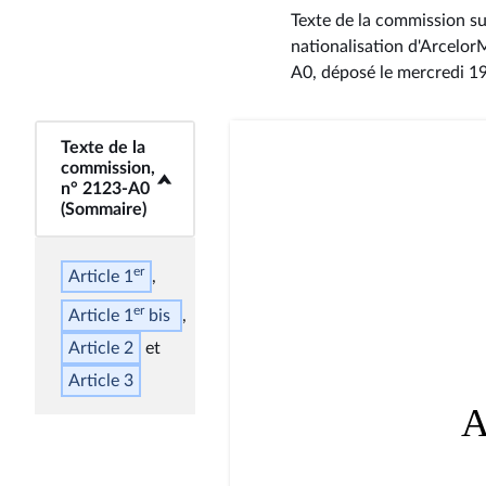
Texte de la commission sur
nationalisation d'ArcelorM
A0
, déposé le mercredi 
<b>Texte de la
Texte de la
commission,
commission,
n° 2123-A0
n° 2123-A0
(Sommaire)</b>
(Sommaire)
er
Article 1
er
Article 1
bis
Article 2
Article 3