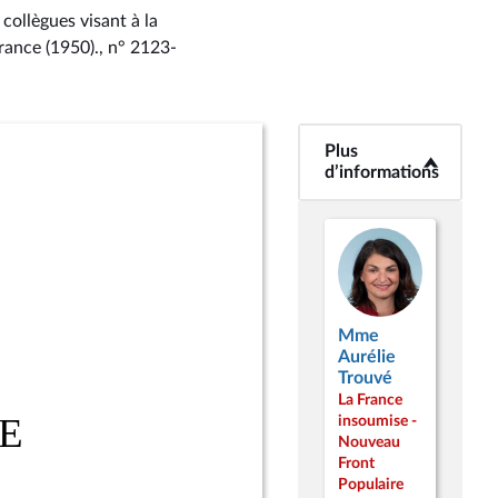
collègues visant à la
France (1950)., n° 2123-
Plus
<b>Plus
d’informations</b>
d’informations
Mme
Aurélie
Trouvé
La France
insoumise -
Nouveau
Front
Populaire