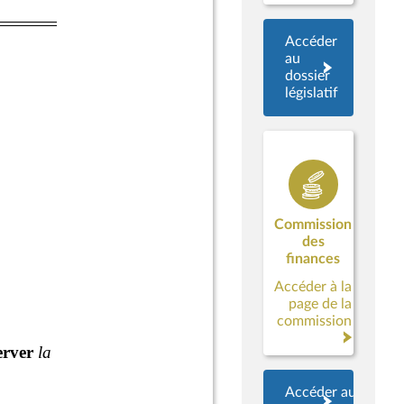
Accéder
au
dossier
législatif
Commission
des
finances
Accéder à la
page de la
commission
Accéder aux