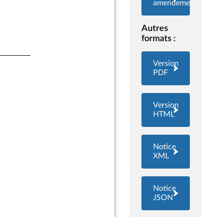
amendements
Autres
formats :
Version
PDF
Version
HTML
Notice
XML
Notice
JSON