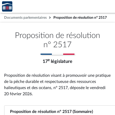
Accèder
Aller au contenu
Aller en bas de la page
à la
page
Documents parlementaires
Proposition de résolution n° 2517
d'accueil
Proposition de résolution
n° 2517
e
17
législature
Proposition de résolution visant à promouvoir une pratique
de la pêche durable et respectueuse des ressources
halieutiques et des océans, n° 2517
, déposée le vendredi
20 février 2026
.
Proposition de résolution n° 2517 (Sommaire)