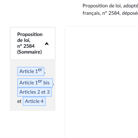
Proposition de loi, adopté
français, n° 2584
, déposé
Proposition
<b>Proposition de
de loi,
loi, n° 2584
n° 2584
(Sommaire)</b>
(Sommaire)
er
Article 1
er
Article 1
bis
Articles 2 et 3
Article 4