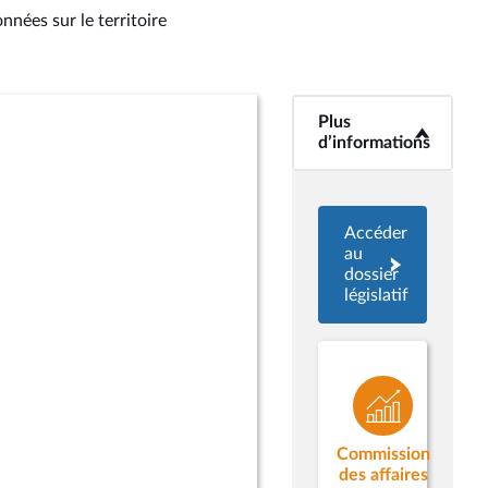
nnées sur le territoire
Plus
<b>Plus
d’informations</b>
d’informations
Accéder
au
dossier
législatif
Commission
des affaires