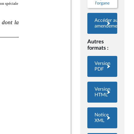
l'organe
Accéder aux
amendements
Autres
formats :
Version
PDF
Version
HTML
Notice
XML