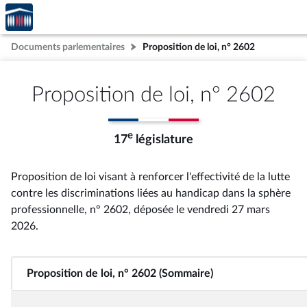
Accèder
Aller au contenu
Aller en bas de la page
à la
page
Documents parlementaires
Proposition de loi, n° 2602
d'accueil
Proposition de loi, n° 2602
e
17
législature
Proposition de loi visant à renforcer l'effectivité de la lutte
contre les discriminations liées au handicap dans la sphère
professionnelle, n° 2602
, déposée le vendredi 27 mars
2026
.
Proposition de loi, n° 2602 (Sommaire)