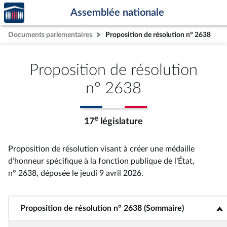
Accèder
Aller au contenu
Aller en bas de la page
Assemblée nationale
à la
page
Documents parlementaires
Proposition de résolution n° 2638
d'accueil
Proposition de résolution
n° 2638
e
17
législature
Proposition de résolution visant à créer une médaille
d’honneur spécifique à la fonction publique de l’État,
n° 2638
, déposée le jeudi 9 avril 2026
.
Proposition de résolution n° 2638 (Sommaire)
<b>Proposition de résolution n° 2638 (Sommaire)</b>