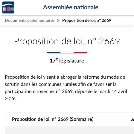
Accèder
Aller au contenu
Aller en bas de la page
Assemblée nationale
à la
page
Documents parlementaires
Proposition de loi, n° 2669
d'accueil
Proposition de loi, n° 2669
e
17
législature
Proposition de loi visant à abroger la réforme du mode de
scrutin dans les communes rurales afin de favoriser la
participation citoyenne, n° 2669
, déposée le mardi 14 avril
2026
.
Proposition de loi, n° 2669 (Sommaire)
<b>Proposition de loi, n° 2669 (Sommaire)</b>