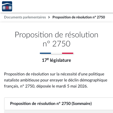
Accèder
Aller au contenu
Aller en bas de la page
à la
page
Documents parlementaires
Proposition de résolution n° 2750
d'accueil
Proposition de résolution
n° 2750
e
17
législature
Proposition de résolution sur la nécessité d'une politique
nataliste ambitieuse pour enrayer le déclin démographique
français, n° 2750
, déposée le mardi 5 mai 2026
.
Proposition de résolution n° 2750 (Sommaire)