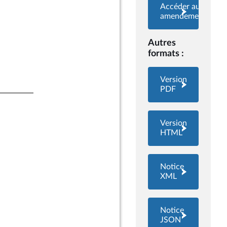
Accéder aux
amendements
Autres
formats :
Version
PDF
Version
HTML
Notice
XML
Notice
JSON