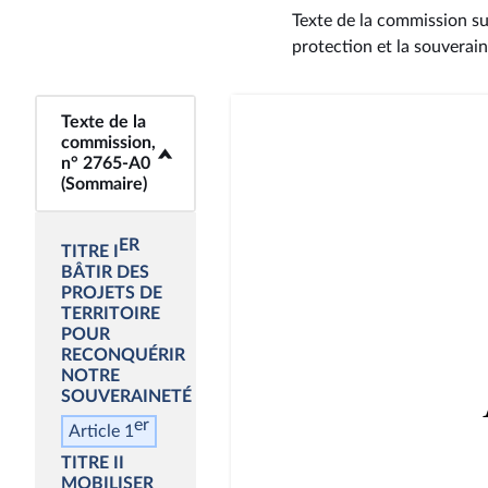
Texte de la commission su
protection et la souverai
<b>Texte de la
Texte de la
commission,
commission,
n° 2765-A0
n° 2765-A0
(Sommaire)</b>
(Sommaire)
ER
TITRE I
BÂTIR DES
PROJETS DE
TERRITOIRE
POUR
RECONQUÉRIR
NOTRE
SOUVERAINETÉ
er
Article 1
TITRE II
MOBILISER