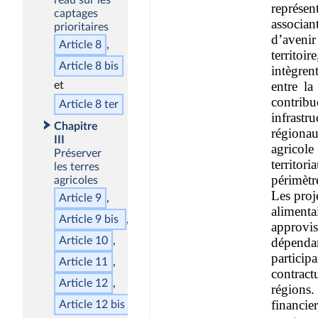
captages
prioritaires
Article 8
Article 8
bis
Article 8
ter
Chapitre
III
Préserver
les terres
agricoles
Article 9
Article 9
bis
Article 10
Article 11
Article 12
Article 12
bis