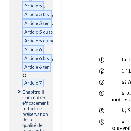
Article 5
Article 5
bis
Article 5
ter
Article 5
quater
Article 5
quinquies
Article 6
Article 6
bis
Article 6
ter
Article 7
Chapitre II
Concentrer
efficacement
l’effort de
préservation
de la
qualité de
l’eau sur les