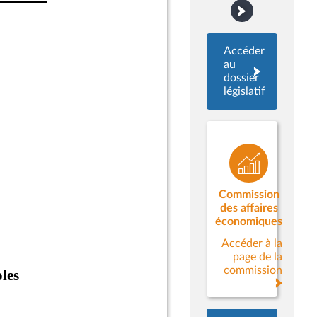
Accéder
au
dossier
législatif
Commission
des affaires
économiques
Accéder à la
page de la
commission