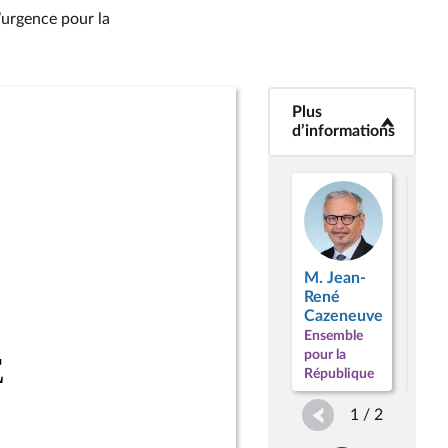
’urgence pour la
Plus
<b>Plus
d’informations</b>
d’informations
M. Jean-
René
M. 
Cazeneuve
Div
Ensemble
Droi
pour la
Répu
République
1 / 2