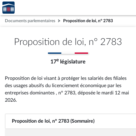
Accèder
Aller au contenu
Aller en bas de la page
à la
page
Documents parlementaires
Proposition de loi, n° 2783
d'accueil
Proposition de loi, n° 2783
e
17
législature
Proposition de loi visant à protéger les salariés des filiales
des usages abusifs du licenciement économique par les
entreprises dominantes , n° 2783
, déposée le mardi 12 mai
2026
.
Proposition de loi, n° 2783 (Sommaire)