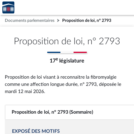
Accèder
Aller au contenu
Aller en bas de la page
à la
page
Documents parlementaires
Proposition de loi, n° 2793
d'accueil
Proposition de loi, n° 2793
e
17
législature
Proposition de loi visant à reconnaitre la fibromyalgie
comme une affection longue durée, n° 2793
, déposée le
mardi 12 mai 2026
.
Proposition de loi, n° 2793 (Sommaire)
EXPOSÉ DES MOTIFS