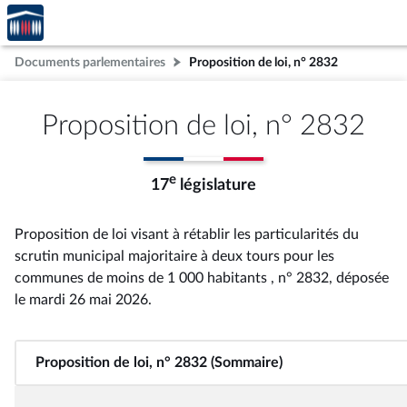
Accèder
Aller au contenu
Aller en bas de la page
à la
page
Documents parlementaires
Proposition de loi, n° 2832
d'accueil
Proposition de loi, n° 2832
e
17
législature
Proposition de loi visant à rétablir les particularités du
scrutin municipal majoritaire à deux tours pour les
communes de moins de 1 000 habitants , n° 2832
, déposée
le mardi 26 mai 2026
.
Proposition de loi, n° 2832 (Sommaire)