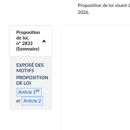
Proposition de loi visant 
2026
.
Proposition
<b>Proposition de
de loi,
loi, n° 2833
n° 2833
(Sommaire)</b>
(Sommaire)
EXPOSÉ DES
MOTIFS
PROPOSITION
DE LOI
er
Article 1
Article 2