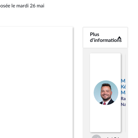
posée le mardi 26 mai
Plus
<b>Plus
d’informations</b>
d’informations
M.
Kévin
Mauvie
Rassemb
National