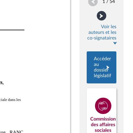
1 / 54
Voir les
auteurs et les
co-signataires
Accéder
au
dossier
législatif
Commission
des affaires
sociales