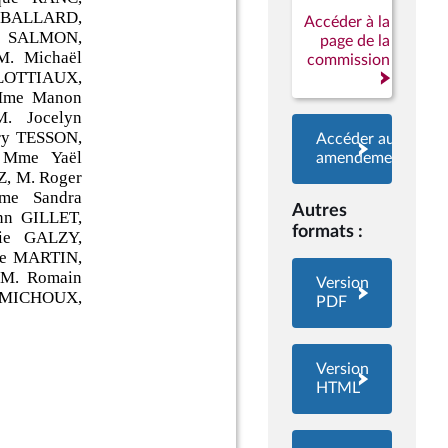
Accéder à la
page de la
commission
Accéder aux
amendements
Autres
formats :
Version
PDF
Version
HTML