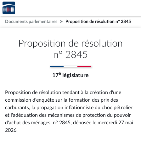
Accèder
Aller au contenu
Aller en bas de la page
à la
page
Documents parlementaires
Proposition de résolution n° 2845
d'accueil
Proposition de résolution
n° 2845
e
17
législature
Proposition de résolution tendant à la création d'une
commission d'enquête sur la formation des prix des
carburants, la propagation inflationniste du choc pétrolier
et l'adéquation des mécanismes de protection du pouvoir
d'achat des ménages, n° 2845
, déposée le mercredi 27 mai
2026
.