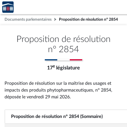
Accèder
Aller au contenu
Aller en bas de la page
à la
page
Documents parlementaires
Proposition de résolution n° 2854
d'accueil
Proposition de résolution
n° 2854
e
17
législature
Proposition de résolution sur la maîtrise des usages et
impacts des produits phytopharmaceutiques, n° 2854
,
déposée le vendredi 29 mai 2026
.
Proposition de résolution n° 2854 (Sommaire)