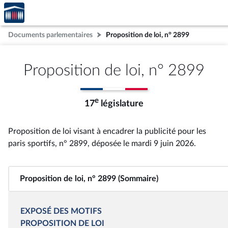
Accèder
Aller au contenu
Aller en bas de la page
à la
page
Documents parlementaires
Proposition de loi, n° 2899
d'accueil
Proposition de loi, n° 2899
e
17
législature
Proposition de loi visant à encadrer la publicité pour les
paris sportifs, n° 2899
, déposée le mardi 9 juin 2026
.
Proposition de loi, n° 2899 (Sommaire)
EXPOSÉ DES MOTIFS
PROPOSITION DE LOI