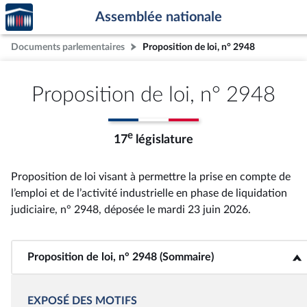
Accèder
Aller au contenu
Aller en bas de la page
Assemblée nationale
à la
page
Documents parlementaires
Proposition de loi, n° 2948
d'accueil
Proposition de loi, n° 2948
e
17
législature
Proposition de loi visant à permettre la prise en compte de
l’emploi et de l’activité industrielle en phase de liquidation
judiciaire, n° 2948
, déposée le mardi 23 juin 2026
.
Proposition de loi, n° 2948 (Sommaire)
<b>Proposition de loi, n° 2948 (Sommaire)</b>
EXPOSÉ DES MOTIFS