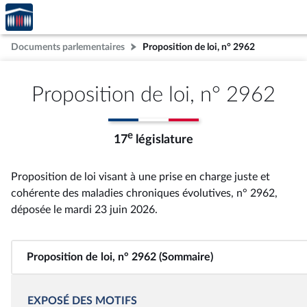
Accèder
Aller au contenu
Aller en bas de la page
à la
page
Documents parlementaires
Proposition de loi, n° 2962
d'accueil
Proposition de loi, n° 2962
e
17
législature
Proposition de loi visant à une prise en charge juste et
cohérente des maladies chroniques évolutives, n° 2962
,
déposée le mardi 23 juin 2026
.
Proposition de loi, n° 2962 (Sommaire)
EXPOSÉ DES MOTIFS