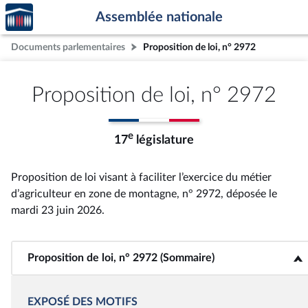
Accèder
Aller au contenu
Aller en bas de la page
Assemblée nationale
à la
page
Documents parlementaires
Proposition de loi, n° 2972
d'accueil
Proposition de loi, n° 2972
e
17
législature
Proposition de loi visant à faciliter l’exercice du métier
d’agriculteur en zone de montagne, n° 2972
, déposée le
mardi 23 juin 2026
.
Proposition de loi, n° 2972 (Sommaire)
<b>Proposition de loi, n° 2972 (Sommaire)</b>
EXPOSÉ DES MOTIFS