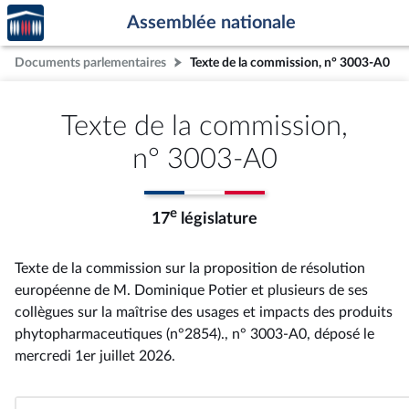
Accèder
Aller au contenu
Aller en bas de la page
Assemblée nationale
à la
page
Documents parlementaires
Texte de la commission, n° 3003-A0
d'accueil
Texte de la commission,
n° 3003-A0
e
17
législature
Texte de la commission sur la proposition de résolution
européenne de M. Dominique Potier et plusieurs de ses
collègues sur la maîtrise des usages et impacts des produits
phytopharmaceutiques (n°2854)., n° 3003-A0
, déposé le
mercredi 1er juillet 2026
.