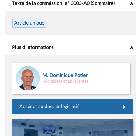
Texte de la commission, n° 3003-A0 (Sommaire)
<b>Texte de la commission, n° 3003-A0 (Sommaire)</b>
Article unique
Plus d’informations
<b>Plus d’informations</b>
M. Dominique Potier
Socialistes et apparentés
Accéder au dossier législatif