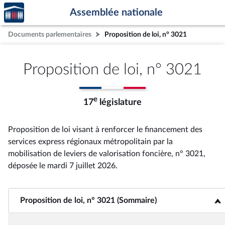
Accèder
Aller au contenu
Aller en bas de la page
Assemblée nationale
à la
page
Documents parlementaires
Proposition de loi, n° 3021
d'accueil
Proposition de loi, n° 3021
e
17
législature
Proposition de loi visant à renforcer le financement des
services express régionaux métropolitain par la
mobilisation de leviers de valorisation foncière, n° 3021
,
déposée le mardi 7 juillet 2026
.
Proposition de loi, n° 3021 (Sommaire)
<b>Proposition de loi, n° 3021 (Sommaire)</b>