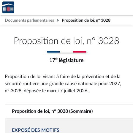
Accèder
Aller au contenu
Aller en bas de la page
à la
page
Documents parlementaires
Proposition de loi, n° 3028
d'accueil
Proposition de loi, n° 3028
e
17
législature
Proposition de loi visant à faire de la prévention et de la
sécurité routière une grande cause nationale pour 2027,
n° 3028
, déposée le mardi 7 juillet 2026
.
Proposition de loi, n° 3028 (Sommaire)
EXPOSÉ DES MOTIFS