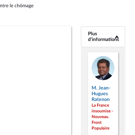
contre le chômage
Plus
<b>Plus
d’informations</b>
d’informations
M. Jean-
M.
Hugues
Per
Ratenon
Gail
La France
La F
insoumise -
inso
Nouveau
Nou
Front
Fron
Populaire
Popu