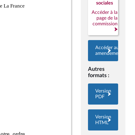
sociales
Accéder à la
page de la
commission
Accéder aux
amendements
Autres
formats :
Version
PDF
Version
HTML