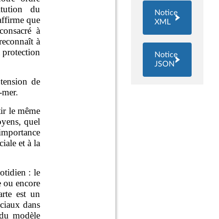
Notice
XML
Notice
JSON