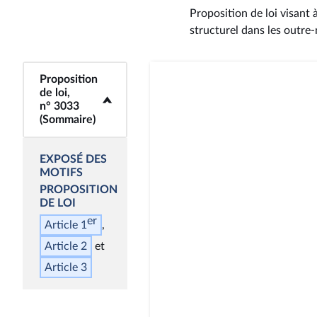
Proposition de loi visant 
structurel dans les outre
Proposition
<b>Proposition de
de loi,
loi, n° 3033
n° 3033
(Sommaire)</b>
(Sommaire)
EXPOSÉ DES
MOTIFS
PROPOSITION
DE LOI
er
Article 1
Article 2
Article 3