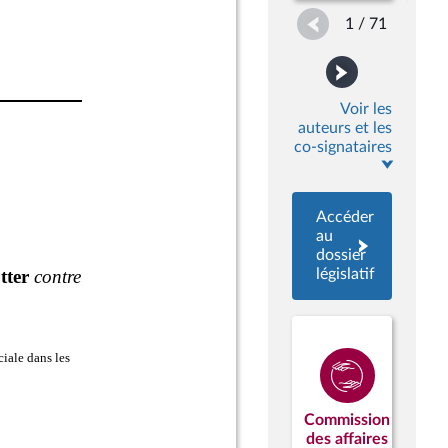
1 / 71
Voir les
auteurs et les
co-signataires
Accéder
au
dossier
législatif
Commission
des affaires