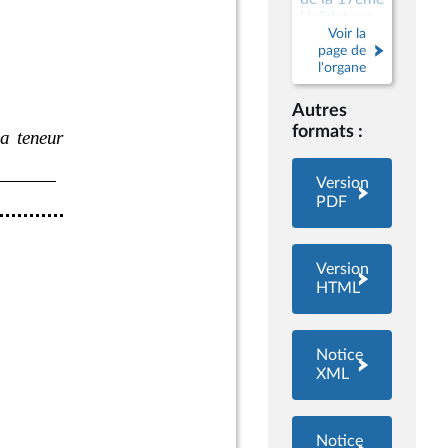
législature
Voir la
page de
l'organe
Autres
formats :
Version
PDF
Version
HTML
Notice
XML
Notice