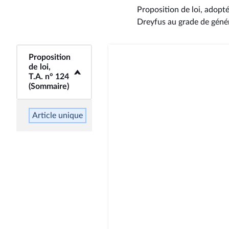
Proposition de loi, adopt
Dreyfus au grade de génér
Proposition
<b>Proposition de
de loi,
loi, T.A. n° 124
T.A. n° 124
(Sommaire)</b>
(Sommaire)
Article unique