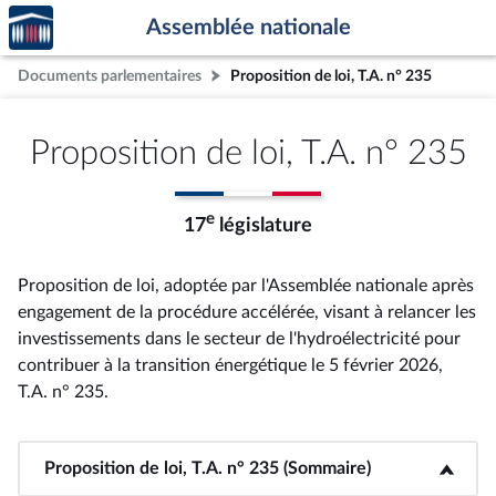
Accèder
Aller au contenu
Aller en bas de la page
Assemblée nationale
à la
page
Documents parlementaires
Proposition de loi, T.A. n° 235
d'accueil
Proposition de loi, T.A. n° 235
e
17
législature
Proposition de loi, adoptée par l'Assemblée nationale après
engagement de la procédure accélérée, visant à relancer les
investissements dans le secteur de l'hydroélectricité pour
contribuer à la transition énergétique le 5 février 2026,
T.A. n° 235
.
Proposition de loi, T.A. n° 235 (Sommaire)
<b>Proposition de loi, T.A. n° 235 (Sommaire)</b>