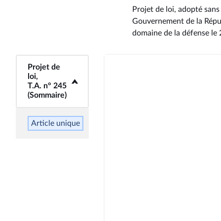
Projet de loi, adopté sans
Gouvernement de la Répub
domaine de la défense le 
Projet de
<b>Projet de loi,
loi,
T.A. n° 245
T.A. n° 245
(Sommaire)</b>
(Sommaire)
Article unique