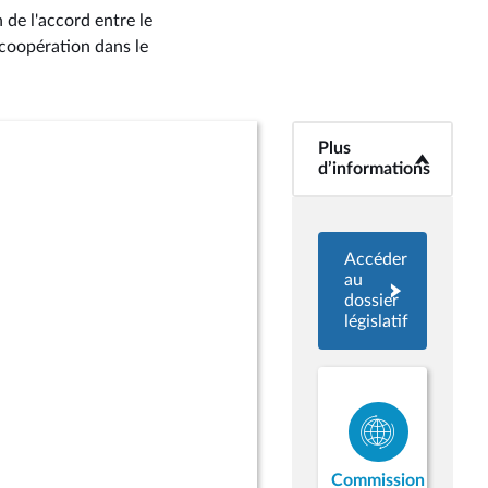
 de l'accord entre le
coopération dans le
Plus
<b>Plus
d’informations</b>
d’informations
Accéder
au
dossier
législatif
Commission