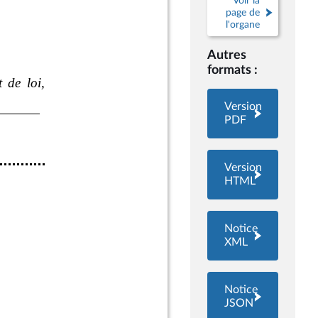
Voir la
page de
l'organe
Autres
formats :
Version
PDF
Version
HTML
Notice
XML
Notice
JSON