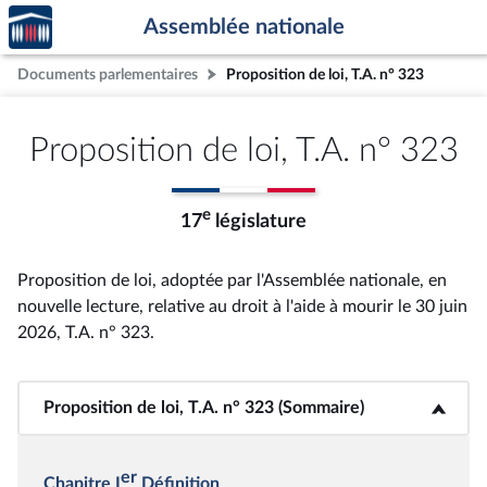
Accèder
Aller au contenu
Aller en bas de la page
Assemblée nationale
à la
page
Documents parlementaires
Proposition de loi, T.A. n° 323
d'accueil
Proposition de loi, T.A. n° 323
e
17
législature
Proposition de loi, adoptée par l'Assemblée nationale, en
nouvelle lecture, relative au droit à l'aide à mourir le 30 juin
2026, T.A. n° 323
.
Proposition de loi, T.A. n° 323 (Sommaire)
<b>Proposition de loi, T.A. n° 323 (Sommaire)</b>
er
Chapitre I
Définition