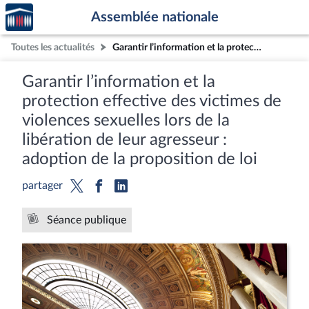
Accèder
Aller au contenu
Aller en bas de la page
Assemblée nationale
à la
page
Toutes les actualités
Garantir l’information et la protection effective des victimes de violences sexuelles lors de la libération de leur agresseur : adoption de la proposition de loi
d'accueil
Garantir l’information et la
protection effective des victimes de
violences sexuelles lors de la
libération de leur agresseur :
adoption de la proposition de loi
partager
Séance publique