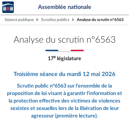
Accèder
Aller au contenu
Aller en bas de la page
Assemblée nationale
à la
page
Séance publique
Scrutins publics
Analyse du scrutin n°6563
d'accueil
Analyse du scrutin n°6563
e
17
législature
Troisième séance du mardi 12 mai 2026
Scrutin public n°6563 sur l'ensemble de la
proposition de loi visant à garantir l'information et
la protection effective des victimes de violences
sexistes et sexuelles lors de la libération de leur
agresseur (première lecture).