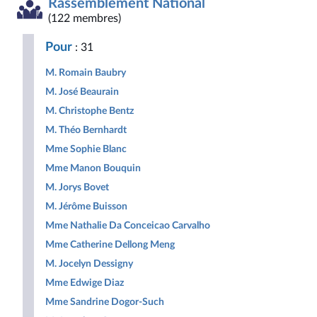
Rassemblement National
Démocrate
des
non
Nouveau
et
et
droites
inscrits
Front
Territoir
(122 membres)
Républicaine
pour
Populaire
la
Pour
: 31
République
M. Romain Baubry
M. José Beaurain
M. Christophe Bentz
M. Théo Bernhardt
Mme Sophie Blanc
Mme Manon Bouquin
M. Jorys Bovet
M. Jérôme Buisson
Mme Nathalie Da Conceicao Carvalho
Mme Catherine Dellong Meng
M. Jocelyn Dessigny
Mme Edwige Diaz
Mme Sandrine Dogor-Such