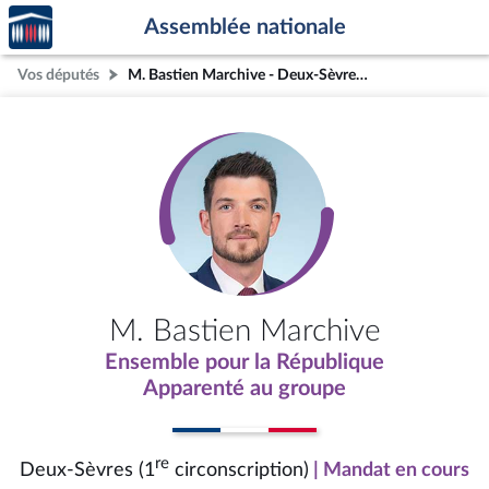
Accèder
Aller au contenu
Aller en bas de la page
Assemblée nationale
à la
page
Vos députés
M. Bastien Marchive - Deux-Sèvres (1re circonscription)
d'accueil
M. Bastien Marchive
Ensemble pour la République
Apparenté au groupe
re
Deux-Sèvres (1
circonscription)
| Mandat en cours