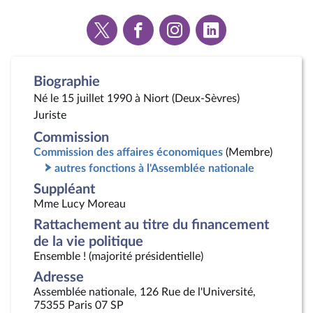
Voir
Voir
Voir
Voir
la
la
la
la
page
page
page
page
Twitter
Facebook
Instagram
Linkedin
Biographie
Né le 15 juillet 1990 à Niort (Deux-Sèvres)
Juriste
Commission
Commission des affaires économiques
(Membre)
autres fonctions à l'Assemblée nationale
Suppléant
Mme Lucy Moreau
Rattachement au titre du financement
de la vie politique
Ensemble ! (majorité présidentielle)
Adresse
Assemblée nationale, 126 Rue de l'Université,
75355 Paris 07 SP