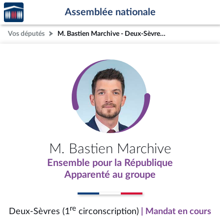
Accèder
Aller au contenu
Aller en bas de la page
Assemblée nationale
à la
page
Vos députés
M. Bastien Marchive - Deux-Sèvres (1re circonscription)
d'accueil
M. Bastien Marchive
Ensemble pour la République
Apparenté au groupe
re
Deux-Sèvres (1
circonscription)
| Mandat en cours