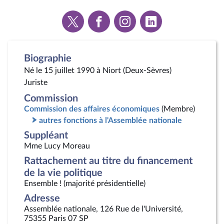
Voir
Voir
Voir
Voir
la
la
la
la
page
page
page
page
Twitter
Facebook
Instagram
Linkedin
Biographie
Né le 15 juillet 1990 à Niort (Deux-Sèvres)
Juriste
Commission
Commission des affaires économiques
(Membre)
autres fonctions à l'Assemblée nationale
Suppléant
Mme Lucy Moreau
Rattachement au titre du financement
de la vie politique
Ensemble ! (majorité présidentielle)
Adresse
Assemblée nationale, 126 Rue de l'Université,
75355 Paris 07 SP