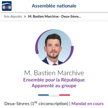
Accèder
Aller au contenu
Aller en bas de la page
Assemblée nationale
à la
page
Vos députés
M. Bastien Marchive - Deux-Sèvres (1re circonscription)
d'accueil
M. Bastien Marchive
Ensemble pour la République
Apparenté au groupe
re
Deux-Sèvres (1
circonscription)
| Mandat en cours