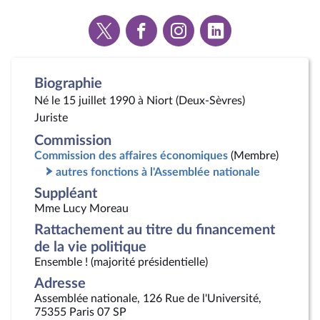
Voir
Voir
Voir
Voir
la
la
la
la
page
page
page
page
Twitter
Facebook
Instagram
Linkedin
Biographie
Né le 15 juillet 1990 à Niort (Deux-Sèvres)
Juriste
Commission
Commission des affaires économiques
(Membre)
autres fonctions à l'Assemblée nationale
Suppléant
Mme Lucy Moreau
Rattachement au titre du financement
de la vie politique
Ensemble ! (majorité présidentielle)
Adresse
Assemblée nationale, 126 Rue de l'Université,
75355 Paris 07 SP