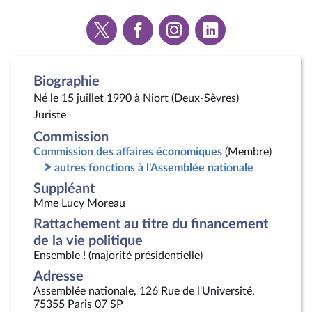
Voir
Voir
Voir
Voir
la
la
la
la
page
page
page
page
Twitter
Facebook
Instagram
Linkedin
Biographie
Né le 15 juillet 1990 à Niort (Deux-Sèvres)
Juriste
Commission
Commission des affaires économiques
(Membre)
autres fonctions à l'Assemblée nationale
Suppléant
Mme Lucy Moreau
Rattachement au titre du financement
de la vie politique
Ensemble ! (majorité présidentielle)
Adresse
Assemblée nationale, 126 Rue de l'Université,
75355 Paris 07 SP