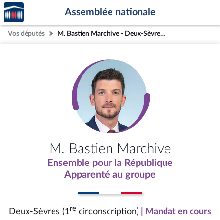
Accèder
Aller au contenu
Aller en bas de la page
Assemblée nationale
à la
page
Vos députés
M. Bastien Marchive - Deux-Sèvres (1re circonscription)
d'accueil
M. Bastien Marchive
Ensemble pour la République
Apparenté au groupe
re
Deux-Sèvres (1
circonscription)
| Mandat en cours