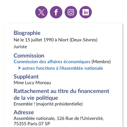
Voir
Voir
Voir
Voir
la
la
la
la
page
page
page
page
Twitter
Facebook
Instagram
Linkedin
Biographie
Né le 15 juillet 1990 à Niort (Deux-Sèvres)
Juriste
Commission
Commission des affaires économiques
(Membre)
autres fonctions à l'Assemblée nationale
Suppléant
Mme Lucy Moreau
Rattachement au titre du financement
de la vie politique
Ensemble ! (majorité présidentielle)
Adresse
Assemblée nationale, 126 Rue de l'Université,
75355 Paris 07 SP