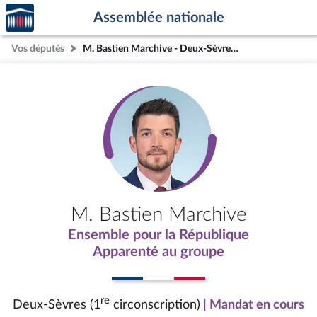
Accèder
Aller au contenu
Aller en bas de la page
Assemblée nationale
à la
page
Vos députés
M. Bastien Marchive - Deux-Sèvres (1re circonscription)
d'accueil
M. Bastien Marchive
Ensemble pour la République
Apparenté au groupe
re
Deux-Sèvres (1
circonscription)
| Mandat en cours