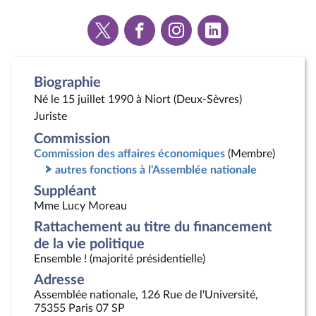
Voir
Voir
Voir
Voir
la
la
la
la
page
page
page
page
Twitter
Facebook
Instagram
Linkedin
Biographie
Né le 15 juillet 1990 à Niort (Deux-Sèvres)
Juriste
Commission
Commission des affaires économiques
(Membre)
autres fonctions à l'Assemblée nationale
Suppléant
Mme Lucy Moreau
Rattachement au titre du financement
de la vie politique
Ensemble ! (majorité présidentielle)
Adresse
Assemblée nationale, 126 Rue de l'Université,
75355 Paris 07 SP