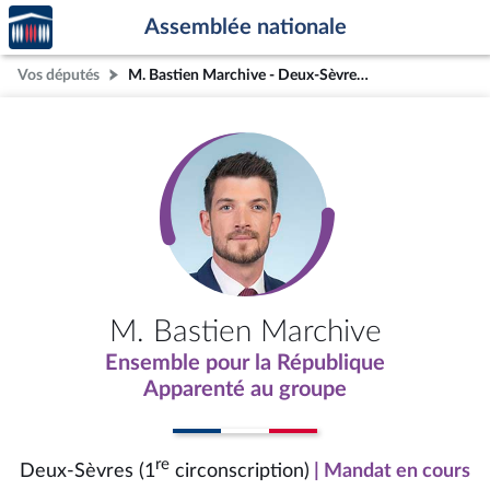
Accèder
Aller au contenu
Aller en bas de la page
Assemblée nationale
à la
page
Vos députés
M. Bastien Marchive - Deux-Sèvres (1re circonscription)
d'accueil
M. Bastien Marchive
Ensemble pour la République
Apparenté au groupe
re
Deux-Sèvres (1
circonscription)
| Mandat en cours