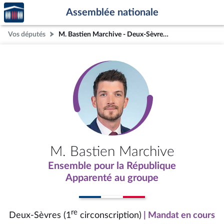
Accèder
Aller au contenu
Aller en bas de la page
Assemblée nationale
à la
page
Vos députés
M. Bastien Marchive - Deux-Sèvres (1re circonscription)
d'accueil
M. Bastien Marchive
Ensemble pour la République
Apparenté au groupe
re
Deux-Sèvres (1
circonscription)
| Mandat en cours