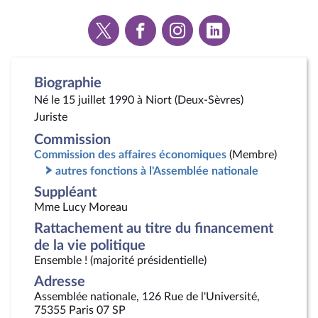
Voir
Voir
Voir
Voir
la
la
la
la
page
page
page
page
Twitter
Facebook
Instagram
Linkedin
Biographie
Né le 15 juillet 1990 à Niort (Deux-Sèvres)
Juriste
Commission
Commission des affaires économiques
(Membre)
autres fonctions à l'Assemblée nationale
Suppléant
Mme Lucy Moreau
Rattachement au titre du financement
de la vie politique
Ensemble ! (majorité présidentielle)
Adresse
Assemblée nationale, 126 Rue de l'Université,
75355 Paris 07 SP