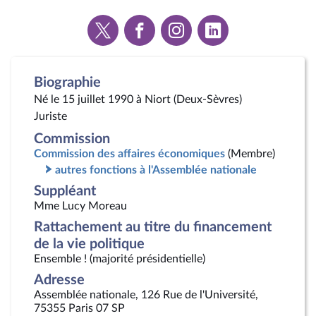
Voir
Voir
Voir
Voir
la
la
la
la
page
page
page
page
Twitter
Facebook
Instagram
Linkedin
Biographie
Né le 15 juillet 1990 à Niort (Deux-Sèvres)
Juriste
Commission
Commission des affaires économiques
(Membre)
autres fonctions à l'Assemblée nationale
Suppléant
Mme Lucy Moreau
Rattachement au titre du financement
de la vie politique
Ensemble ! (majorité présidentielle)
Adresse
Assemblée nationale, 126 Rue de l'Université,
75355 Paris 07 SP