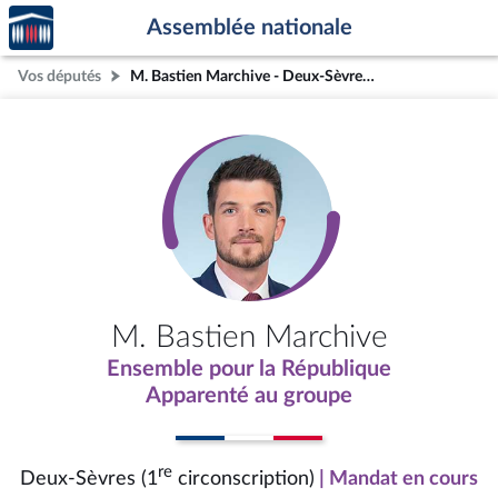
Accèder
Aller au contenu
Aller en bas de la page
Assemblée nationale
à la
page
Vos députés
M. Bastien Marchive - Deux-Sèvres (1re circonscription)
d'accueil
M. Bastien Marchive
Ensemble pour la République
Apparenté au groupe
re
Deux-Sèvres (1
circonscription)
| Mandat en cours