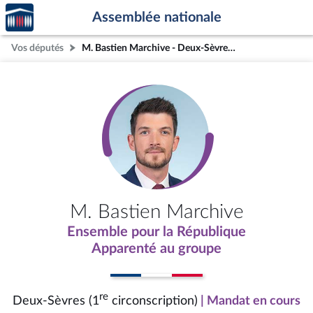
Accèder
Aller au contenu
Aller en bas de la page
Assemblée nationale
à la
page
Vos députés
M. Bastien Marchive - Deux-Sèvres (1re circonscription)
d'accueil
M. Bastien Marchive
Ensemble pour la République
Apparenté au groupe
re
Deux-Sèvres (1
circonscription)
| Mandat en cours