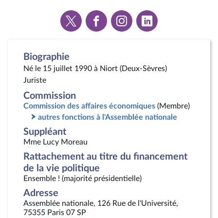
Voir
Voir
Voir
Voir
la
la
la
la
page
page
page
page
Twitter
Facebook
Instagram
Linkedin
Biographie
Né le 15 juillet 1990 à Niort (Deux-Sèvres)
Juriste
Commission
Commission des affaires économiques
(Membre)
autres fonctions à l'Assemblée nationale
Suppléant
Mme Lucy Moreau
Rattachement au titre du financement
de la vie politique
Ensemble ! (majorité présidentielle)
Adresse
Assemblée nationale, 126 Rue de l'Université,
75355 Paris 07 SP