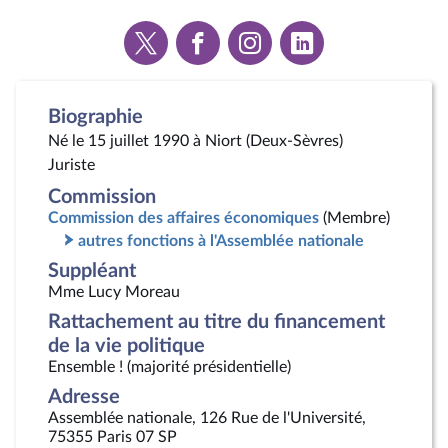
Voir
Voir
Voir
Voir
la
la
la
la
page
page
page
page
Twitter
Facebook
Instagram
Linkedin
Biographie
Né le 15 juillet 1990 à Niort (Deux-Sèvres)
Juriste
Commission
Commission des affaires économiques
(Membre)
autres fonctions à l'Assemblée nationale
Suppléant
Mme Lucy Moreau
Rattachement au titre du financement
de la vie politique
Ensemble ! (majorité présidentielle)
Adresse
Assemblée nationale, 126 Rue de l'Université,
75355 Paris 07 SP