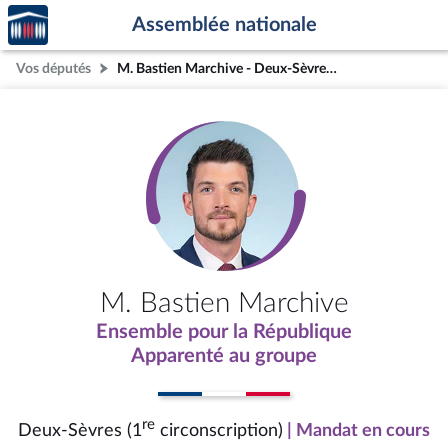
Accèder
Aller au contenu
Aller en bas de la page
Assemblée nationale
à la
page
Vos députés
M. Bastien Marchive - Deux-Sèvres (1re circonscription)
d'accueil
M. Bastien Marchive
Ensemble pour la République
Apparenté au groupe
re
Deux-Sèvres (1
circonscription)
| Mandat en cours