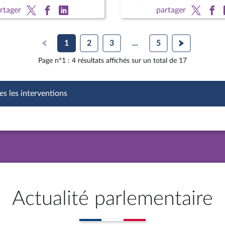
eté alimentaire
rtager
partager
1
2
3
...
5
Page n°1 : 4 résultats affichés sur un total de 17
es les interventions
Actualité parlementaire