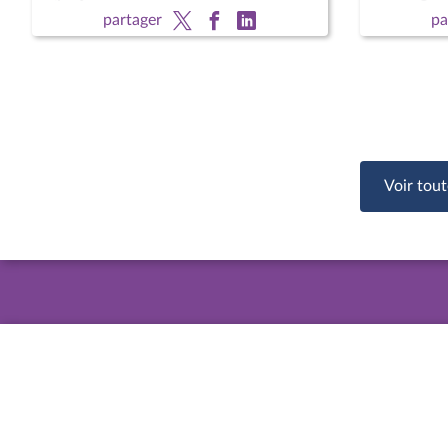
organique)
Souverain
partager
pa
Voir tout