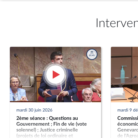
Interve
mardi 30 juin 2026
mardi 9 d
2ème séance : Questions au
Commissi
Gouvernement ; Fin de vie (vote
économiq
solennel) ; Justice criminelle
Genevard,
(projets de loi ordinaire et
de l'Agro