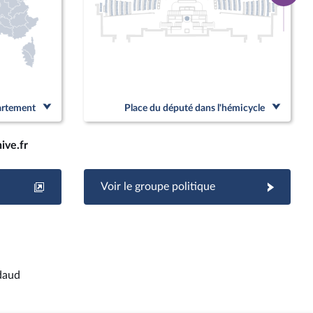
page
Linked
partement
Place du député dans l'hémicycle
ive.fr
Voir le groupe politique
daud