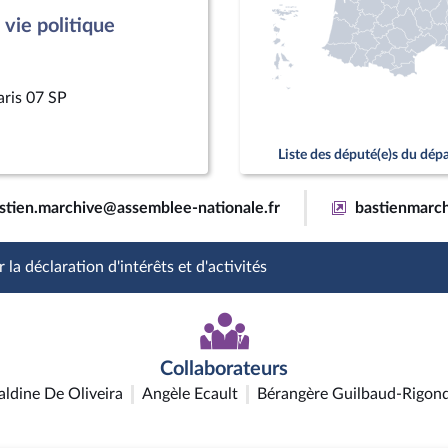
vie politique
aris 07 SP
Liste des député(e)s du dé
stien.marchive@assemblee-nationale.fr
bastienmarch
 la déclaration d'intérêts et d'activités
Collaborateurs
aldine De Oliveira
Angèle Ecault
Bérangère Guilbaud-Rigon