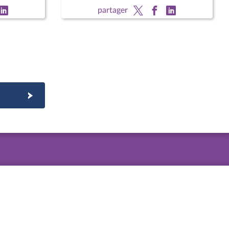
territoire et de la décentralisation,
partager
chargée de la ville