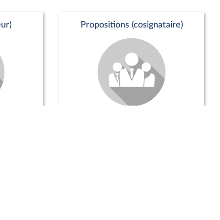
ur)
Propositions (cosignataire)
Positions de vote