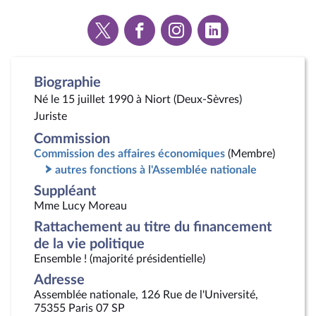
Voir
Voir
Voir
Voir
la
la
la
la
page
page
page
page
Twitter
Facebook
Instagram
Linkedin
Biographie
Né le 15 juillet 1990 à Niort (Deux-Sèvres)
Juriste
Commission
Commission des affaires économiques
(Membre)
autres fonctions à l'Assemblée nationale
Suppléant
Mme Lucy Moreau
Rattachement au titre du financement
de la vie politique
Ensemble ! (majorité présidentielle)
Adresse
Assemblée nationale, 126 Rue de l'Université,
75355 Paris 07 SP