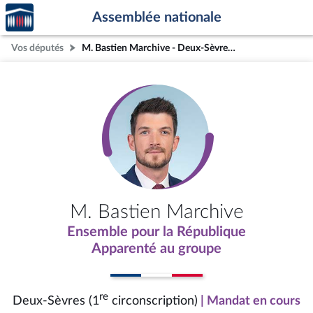
Accèder
Aller au contenu
Aller en bas de la page
Assemblée nationale
à la
page
Vos députés
M. Bastien Marchive - Deux-Sèvres (1re circonscription)
d'accueil
M. Bastien Marchive
Ensemble pour la République
Apparenté au groupe
re
Deux-Sèvres (1
circonscription)
| Mandat en cours