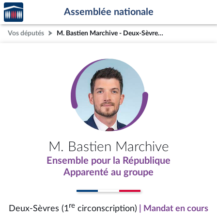
Accèder
Aller au contenu
Aller en bas de la page
Assemblée nationale
à la
page
Vos députés
M. Bastien Marchive - Deux-Sèvres (1re circonscription)
d'accueil
M. Bastien Marchive
Ensemble pour la République
Apparenté au groupe
re
Deux-Sèvres (1
circonscription)
| Mandat en cours