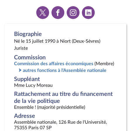
Voir
Voir
Voir
Voir
la
la
la
la
page
page
page
page
Twitter
Facebook
Instagram
Linkedin
Biographie
Né le 15 juillet 1990 à Niort (Deux-Sèvres)
Juriste
Commission
Commission des affaires économiques
(Membre)
autres fonctions à l'Assemblée nationale
Suppléant
Mme Lucy Moreau
Rattachement au titre du financement
de la vie politique
Ensemble ! (majorité présidentielle)
Adresse
Assemblée nationale, 126 Rue de l'Université,
75355 Paris 07 SP